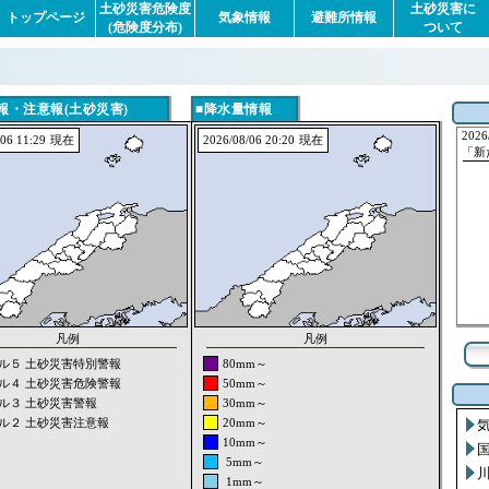
土砂災害危険度
土砂災害に
トップページ
気象情報
避難所情報
(危険度分布)
ついて
■
2026
06 11:29
2026/08/06 20:20
「新
ル５ 土砂災害特別警報
80mm～
ル４ 土砂災害危険警報
50mm～
ル３ 土砂災害警報
30mm～
ル２ 土砂災害注意報
20mm～
10mm～
5mm～
1mm～