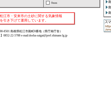
0mm
松江市・安来市の土砂に関する気象情報
準を引き下げて運用しています。
90-8501 島根県松江市殿町8番地（県庁南庁舎）
2-22-5788 e-mail:dosha-saigai@pref.shimane.lg.jp