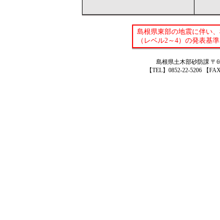
島根県東部の地震に伴い、
（レベル2～4）の発表基
島根県土木部砂防課 〒6
【TEL】0852-22-5206 【FAX】085