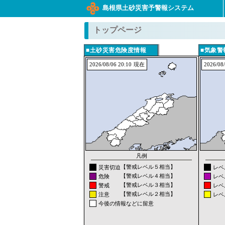
島根県土砂災害予警報システム
トップページ
■
■
2026/08/06 20:10
2026/08/
【警戒レベル５相当】
災害切迫
レベ
【警戒レベル４相当】
危険
レベ
【警戒レベル３相当】
警戒
レベ
【警戒レベル２相当】
注意
レベ
今後の情報などに留意